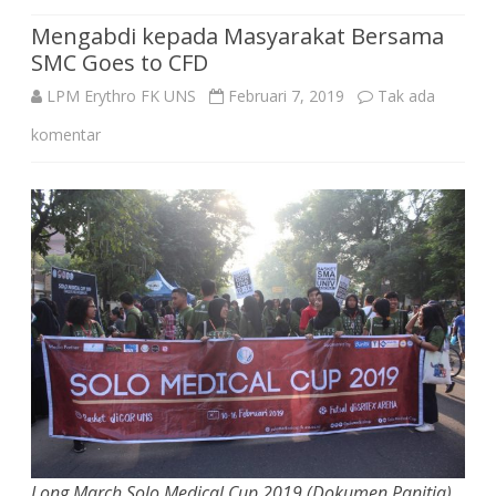
Mengabdi kepada Masyarakat Bersama
SMC Goes to CFD
LPM Erythro FK UNS
Februari 7, 2019
Tak ada
pada
komentar
Mengabdi
kepada
Masyarakat
Bersama
SMC
Goes
to
CFD
Long March Solo Medical Cup 2019 (Dokumen Panitia)