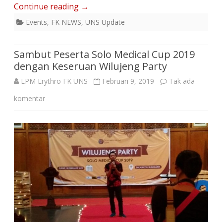
Continue reading
→
Events
,
FK NEWS
,
UNS Update
Sambut Peserta Solo Medical Cup 2019
dengan Keseruan Wilujeng Party
LPM Erythro FK UNS
Februari 9, 2019
Tak ada
pada
komentar
Sambut
Peserta
Solo
Medical
Cup
2019
dengan