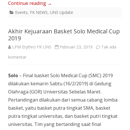
Continue reading
→
Events
,
FK NEWS
,
UNS Update
Akhir Kejuaraan Basket Solo Medical Cup
2019
LPM Erythro FK UNS
Februari 23, 2019
Tak ada
pada
komentar
Akhir
Solo
– Final basket Solo Medical Cup (SMC) 2019
Kejuaraan
dilakukan kemarin Sabtu (16/2/2019) di Gedung
Basket
Olahraga (GOR) Universitas Sebelas Maret.
Solo
Pertandingan dilakukan dari semua cabang lomba
basket, yaitu basket putra tingkat SMA, basket
Medical
putra tingkat universitas, dan basket putri tingkat
Cup
universitas. Tim yang bertanding saat final
2019