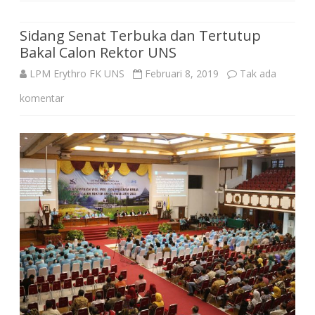
Sidang Senat Terbuka dan Tertutup
Bakal Calon Rektor UNS
LPM Erythro FK UNS
Februari 8, 2019
Tak ada
pada
komentar
Sidang
Senat
Terbuka
dan
Tertutup
Bakal
Calon
Rektor