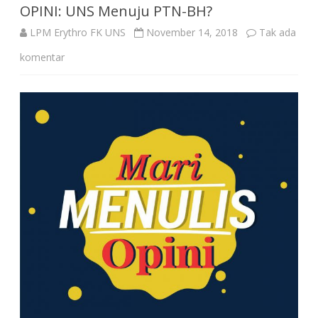
OPINI: UNS Menuju PTN-BH?
LPM Erythro FK UNS
November 14, 2018
Tak ada
pada
komentar
OPINI:
UNS
Menuju
PTN-
BH?