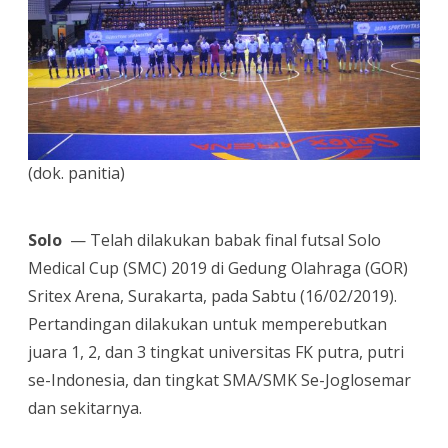
dan
Closing
Ceremony
Solo
Medical
(dok. panitia)
Cup
2019
Solo
— Telah dilakukan babak final futsal Solo
Medical Cup (SMC) 2019 di Gedung Olahraga (GOR)
Sritex Arena, Surakarta, pada Sabtu (16/02/2019).
Pertandingan dilakukan untuk memperebutkan
juara 1, 2, dan 3 tingkat universitas FK putra, putri
se-Indonesia, dan tingkat SMA/SMK Se-Joglosemar
dan sekitarnya.