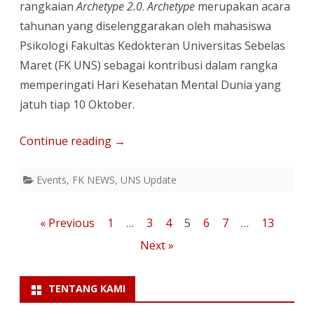
rangkaian
Archetype 2.0
.
Archetype
merupakan acara
tahunan yang diselenggarakan oleh mahasiswa
Psikologi Fakultas Kedokteran Universitas Sebelas
Maret (FK UNS) sebagai kontribusi dalam rangka
memperingati Hari Kesehatan Mental Dunia yang
jatuh tiap 10 Oktober.
Continue reading
→
Events
,
FK NEWS
,
UNS Update
Paginasi
« Previous
1
…
3
4
5
6
7
…
13
pos
Next »
TENTANG KAMI