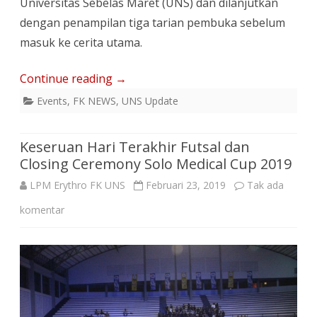
Universitas Sebelas Maret (UNS) dan dilanjutkan
dengan penampilan tiga tarian pembuka sebelum
masuk ke cerita utama.
Continue reading
→
Events
,
FK NEWS
,
UNS Update
Keseruan Hari Terakhir Futsal dan
Closing Ceremony Solo Medical Cup 2019
LPM Erythro FK UNS
Februari 23, 2019
Tak ada
pada
komentar
Keseruan
Hari
Terakhir
Futsal