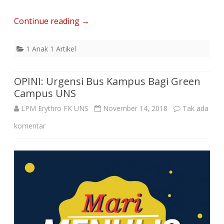
Continue reading
→
1 Anak 1 Artikel
OPINI: Urgensi Bus Kampus Bagi Green
Campus UNS
LPM Erythro FK UNS
November 14, 2018
Tak ada
pada
komentar
OPINI:
Urgensi
Bus
Kampus
Bagi