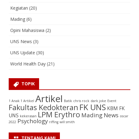
Kegiatan
(20)
Mading
(6)
Opini Mahasiswa
(2)
UNS News
(3)
UNS Update
(30)
World Health Day
(21)
TOPIK
Artikel
1 Anak 1 Artikel
Batik
chris rock
dark joke
Event
FK UNS
Fakultas Kedokteran
KBM FK
LPM Erythro
Mading
News
UNS
kekerasan
oscar
Psychology
2022
riffing
will smith
TENTANG KAMI