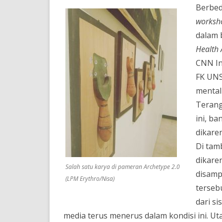
Berbed
worksh
dalam
Health 
CNN Ind
FK UNS
mental 
Terang
ini, b
dikare
Di tam
dikare
Salah satu karya di pameran Archetype 2.0
disamp
(LPM Erythro/Nisa)
tersebu
dari s
media terus menerus dalam kondisi ini. U