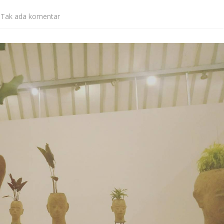
pada
Tak ada komentar
Misi
Selanjutnya:
(Tetap)
Menjadi
Agen
Kesehatan
Mental
di
Era
Digital