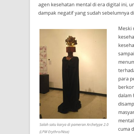
agen kesehatan mental di era digital ini
dampak negatif yang sudah sebelumnya d
Meski 
keseha
kesehat
sampai 
menumb
terhad
para p
berkon
dalam 
disamp
masyar
mental.
Salah satu karya di pameran Archetype 2.0
cuma d
(LPM Erythro/Nisa)