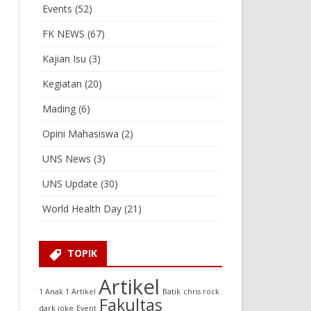
Events
(52)
FK NEWS
(67)
Kajian Isu
(3)
Kegiatan
(20)
Mading
(6)
Opini Mahasiswa
(2)
UNS News
(3)
UNS Update
(30)
World Health Day
(21)
TOPIK
Artikel
1 Anak 1 Artikel
Batik
chris rock
Fakultas
dark joke
Event