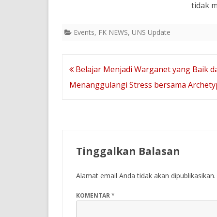
tidak m
Events
,
FK NEWS
,
UNS Update
Navigasi
Belajar Menjadi Warganet yang Baik d
pos
Menanggulangi Stress bersama Archetyp
Tinggalkan Balasan
Alamat email Anda tidak akan dipublikasikan.
KOMENTAR
*