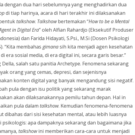
a dengan dua hari sebelumnya yang menghadirkan dua
op
di tiap harinya, acara di hari terakhir ini dilaksanakan
 bentuk
talkshow
.
Talkshow
bertemakan “
How to be a Mental
Agent in Digital Era
” oleh Alfian Rahardjo (Eksekutif Produser
onesia) dan Farida Hidayati, S.Psi., M.Si (Dosen Psikologi
). “Kita membahas
gimana
sih kita menjadi agen kesehatan
di era sosial media, di era digital ini, secara garis besar.”
 Della, salah satu panitia Archetype. Fenomena sekarang
anyak orang yang cemas, depresi, dan sejenisnya
nakan konten digital yang banyak mengandung sisi negatif.
bah pula dengan isu politik yang sekarang marak
nakan akan dilaksanakannya pemilu tahun depan. Hal in
aikan pula dalam
talkshow
. Kemudian fenomena-fenomena
t dibahas dari sisi kesehatan mental, atau lebih luasnya
isi psikologis: apa dampaknya sekarang dan bagaimana jika
tamanya,
talkshow
ini memberikan cara-cara untuk menjadi