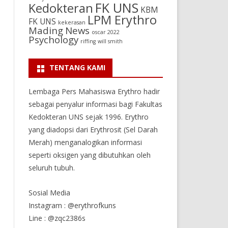
FK UNS
Kedokteran
KBM
LPM Erythro
FK UNS
kekerasan
Mading
News
oscar 2022
Psychology
riffing
will smith
TENTANG KAMI
Lembaga Pers Mahasiswa Erythro hadir
sebagai penyalur informasi bagi Fakultas
Kedokteran UNS sejak 1996. Erythro
yang diadopsi dari Erythrosit (Sel Darah
Merah) menganalogikan informasi
seperti oksigen yang dibutuhkan oleh
seluruh tubuh.
Sosial Media
Instagram : @erythrofkuns
Line : @zqc2386s