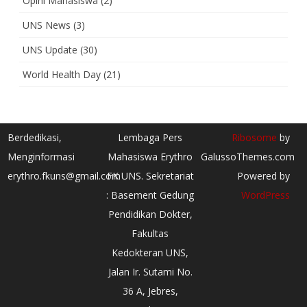
Opini Mahasiswa
(2)
UNS News
(3)
UNS Update
(30)
World Health Day
(21)
Berdedikasi,
Lembaga Pers
Ribosome
by
Menginformasi
Mahasiswa Erythro
GalussoThemes.com
erythro.fkuns@gmail.com
FK UNS. Sekretariat
Powered by
: Basement Gedung
WordPress
Pendidikan Dokter,
Fakultas
Kedokteran UNS,
Jalan Ir. Sutami No.
36 A, Jebres,