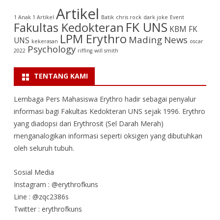
Artikel
1 Anak 1 Artikel
Batik
chris rock
dark joke
Event
FK UNS
Fakultas Kedokteran
KBM FK
LPM Erythro
Mading
News
UNS
kekerasan
oscar
Psychology
2022
riffing
will smith
TENTANG KAMI
Lembaga Pers Mahasiswa Erythro hadir sebagai penyalur
informasi bagi Fakultas Kedokteran UNS sejak 1996. Erythro
yang diadopsi dari Erythrosit (Sel Darah Merah)
menganalogikan informasi seperti oksigen yang dibutuhkan
oleh seluruh tubuh.
Sosial Media
Instagram : @erythrofkuns
Line : @zqc2386s
Twitter : erythrofkuns