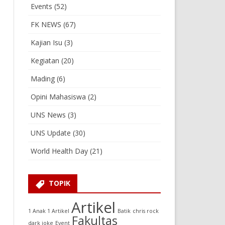
Events
(52)
FK NEWS
(67)
Kajian Isu
(3)
Kegiatan
(20)
Mading
(6)
Opini Mahasiswa
(2)
UNS News
(3)
UNS Update
(30)
World Health Day
(21)
TOPIK
Artikel
1 Anak 1 Artikel
Batik
chris rock
Fakultas
dark joke
Event