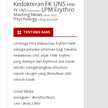
FK UNS
Kedokteran
KBM
LPM Erythro
FK UNS
kekerasan
Mading
News
oscar 2022
Psychology
riffing
will smith
TENTANG KAMI
Lembaga Pers Mahasiswa Erythro hadir
sebagai penyalur informasi bagi Fakultas
Kedokteran UNS sejak 1996. Erythro
yang diadopsi dari Erythrosit (Sel Darah
Merah) menganalogikan informasi
seperti oksigen yang dibutuhkan oleh
seluruh tubuh.
Sosial Media
Instagram : @erythrofkuns
Line : @zqc2386s