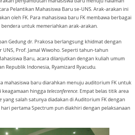
ak-arakan penyambutan mahasiswa baru menuju halaman
ara Pelantikan Mahasiswa Baru se-UNS. Arak-arakan ini
dakan oleh FK. Para mahasiswa baru FK membawa berbagai
 bendera untuk memeriahkan arak-arakan.
epan Gedung dr. Prakosa berlangsung khidmat dengan
 UNS, Prof. Jamal Wiwoho. Seperti tahun-tahun
Mahasiswa Baru, acara dilanjutkan dengan kuliah umum
nan Republik Indonesia, Ryamizard Ryacudu.
ara mahasiswa baru diarahkan menuju auditorium FK untuk
esi keagamaan hingga
teleconference
. Empat belas titik area
e
yang salah satunya diadakan di Auditorium FK dengan
 hari pertama Spectrum pun diakhiri dengan pelaksanaan