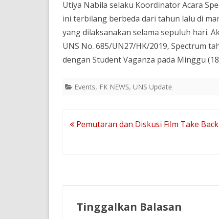
Utiya Nabila selaku Koordinator Acara S
ini terbilang berbeda dari tahun lalu di
yang dilaksanakan selama sepuluh hari. A
UNS No. 685/UN27/HK/2019, Spectrum tahun
dengan Student Vaganza pada Minggu (18
Events
,
FK NEWS
,
UNS Update
Navigasi
Pemutaran dan Diskusi Film Take Back
pos
Tinggalkan Balasan