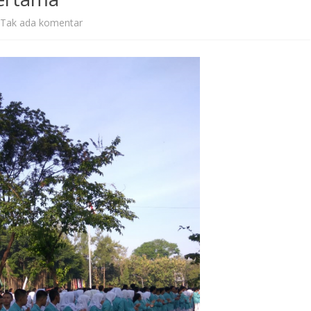
pada
Tak ada komentar
Arak-
Arakan
Mahasiswa
Baru
Hingga
Teleconference
Warnai
Spectrum
Hari
Pertama