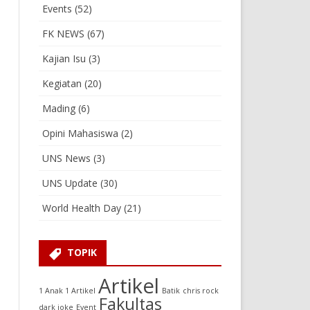
Events
(52)
FK NEWS
(67)
Kajian Isu
(3)
Kegiatan
(20)
Mading
(6)
Opini Mahasiswa
(2)
UNS News
(3)
UNS Update
(30)
World Health Day
(21)
TOPIK
Artikel
1 Anak 1 Artikel
Batik
chris rock
Fakultas
dark joke
Event