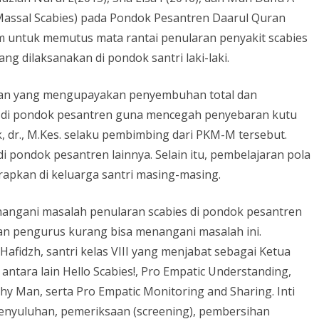
Massal Scabies) pada Pondok Pesantren Daarul Quran
 untuk memutus mata rantai penularan penyakit scabies
yang dilaksanakan di pondok santri laki-laki.
tan yang mengupayakan penyembuhan total dan
h di pondok pesantren guna mencegah penyebaran kutu
ik, dr., M.Kes. selaku pembimbing dari PKM-M tersebut.
i pondok pesantren lainnya. Selain itu, pembelajaran pola
erapkan di keluarga santri masing-masing.
angani masalah penularan scabies di pondok pesantren
dan pengurus kurang bisa menangani masalah ini.
r Hafidzh, santri kelas VIII yang menjabat sebagai Ketua
ntara lain Hello Scabies!, Pro Empatic Understanding,
thy Man, serta Pro Empatic Monitoring and Sharing. Inti
penyuluhan, pemeriksaan (screening), pembersihan