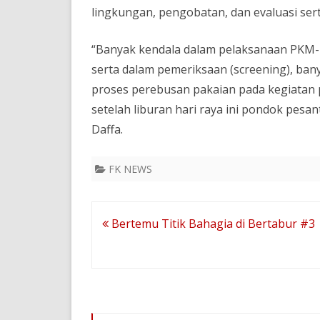
lingkungan, pengobatan, dan evaluasi ser
“Banyak kendala dalam pelaksanaan PKM-M i
serta dalam pemeriksaan (screening), ban
proses perebusan pakaian pada kegiatan 
setelah liburan hari raya ini pondok pesant
Daffa.
FK NEWS
Navigasi
Bertemu Titik Bahagia di Bertabur #3
pos