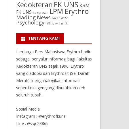
FK UNS
Kedokteran
KBM
LPM Erythro
FK UNS
kekerasan
Mading
News
oscar 2022
Psychology
riffing
will smith
TENTANG KAMI
Lembaga Pers Mahasiswa Erythro hadir
sebagai penyalur informasi bagi Fakultas
Kedokteran UNS sejak 1996. Erythro
yang diadopsi dari Erythrosit (Sel Darah
Merah) menganalogikan informasi
seperti oksigen yang dibutuhkan oleh
seluruh tubuh.
Sosial Media
Instagram : @erythrofkuns
Line : @zqc2386s