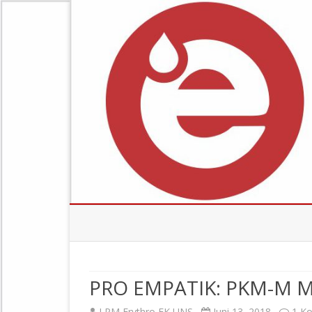
PRO EMPATIK: PKM-M M
LPM Erythro FK UNS
Juni 13, 2018
1 K