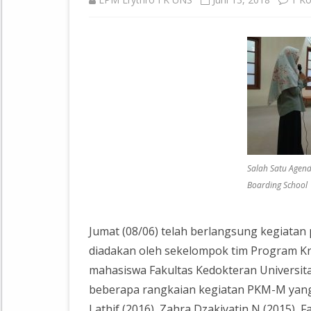
Salah Satu Agen
Boarding School
Jumat (08/06) telah berlangsung kegiata
diadakan oleh sekelompok tim Program Kr
mahasiswa Fakultas Kedokteran Universita
beberapa rangkaian kegiatan PKM-M yang
Lathif (2016), Zahra Dzakiyatin N (2015), F