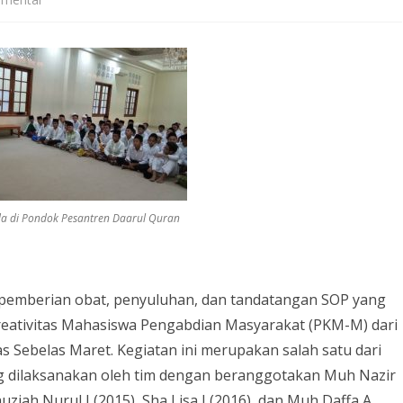
PRO
EMPATIK:
PKM-
M
Mahasiswa
FK
da di Pondok Pesantren Daarul Quran
UNS
n pemberian obat, penyuluhan, dan tandatangan SOP yang
eativitas Mahasiswa Pengabdian Masyarakat (PKM-M) dari
s Sebelas Maret. Kegiatan ini merupakan salah satu dari
 dilaksanakan oleh tim dengan beranggotakan Muh Nazir
auziah Nurul L(2015), Sha Lisa I (2016), dan Muh Daffa A