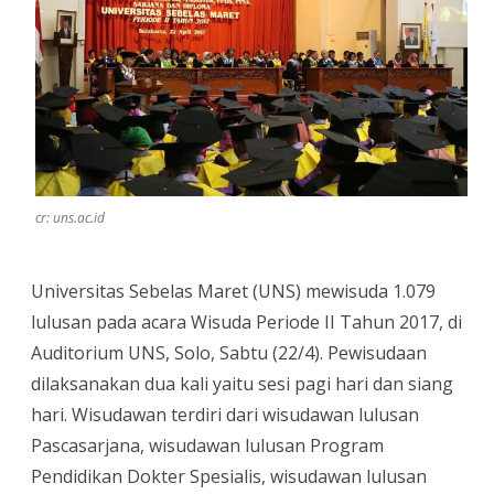
II
Tahun
2017
Mewisuda
144
Wisudawan
cr: uns.ac.id
FK
Universitas Sebelas Maret (UNS) mewisuda 1.079
lulusan pada acara Wisuda Periode II Tahun 2017, di
Auditorium UNS, Solo, Sabtu (22/4). Pewisudaan
dilaksanakan dua kali yaitu sesi pagi hari dan siang
hari. Wisudawan terdiri dari wisudawan lulusan
Pascasarjana, wisudawan lulusan Program
Pendidikan Dokter Spesialis, wisudawan lulusan