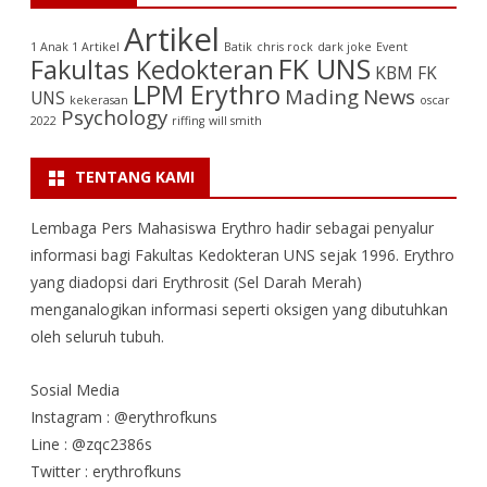
Artikel
1 Anak 1 Artikel
Batik
chris rock
dark joke
Event
FK UNS
Fakultas Kedokteran
KBM FK
LPM Erythro
Mading
News
UNS
kekerasan
oscar
Psychology
2022
riffing
will smith
TENTANG KAMI
Lembaga Pers Mahasiswa Erythro hadir sebagai penyalur
informasi bagi Fakultas Kedokteran UNS sejak 1996. Erythro
yang diadopsi dari Erythrosit (Sel Darah Merah)
menganalogikan informasi seperti oksigen yang dibutuhkan
oleh seluruh tubuh.
Sosial Media
Instagram : @erythrofkuns
Line : @zqc2386s
Twitter : erythrofkuns