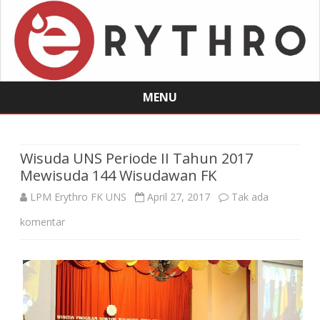
MENU
Skip
to
content
Wisuda UNS Periode II Tahun 2017
Mewisuda 144 Wisudawan FK
LPM Erythro FK UNS
April 27, 2017
Tak ada
pada
komentar
Wisuda
UNS
Periode