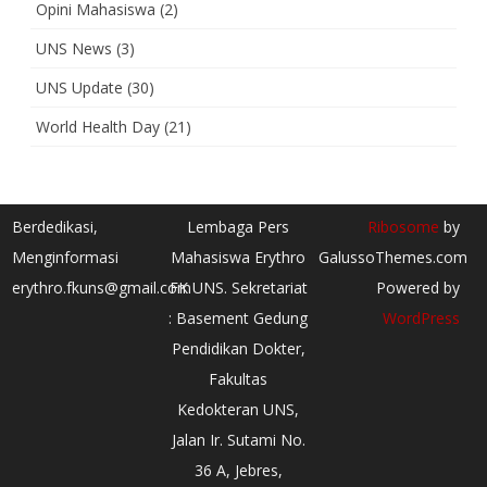
Opini Mahasiswa
(2)
UNS News
(3)
UNS Update
(30)
World Health Day
(21)
Berdedikasi,
Lembaga Pers
Ribosome
by
Menginformasi
Mahasiswa Erythro
GalussoThemes.com
erythro.fkuns@gmail.com
FK UNS. Sekretariat
Powered by
: Basement Gedung
WordPress
Pendidikan Dokter,
Fakultas
Kedokteran UNS,
Jalan Ir. Sutami No.
36 A, Jebres,